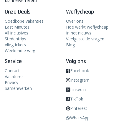
Klantenvertellen.nl
Onze Deals
Weflycheap
Goedkope vakanties
Over ons
Last Minutes
Hoe werkt weflycheap
All inclusives
In het nieuws
Stedentrips
Veelgestelde vragen
Vliegtickets
Blog
Weekendje weg
Service
Volg ons
Contact
Facebook
Vacatures
Instagram
Privacy
Samenwerken
Linkedin
TikTok
Pinterest
WhatsApp