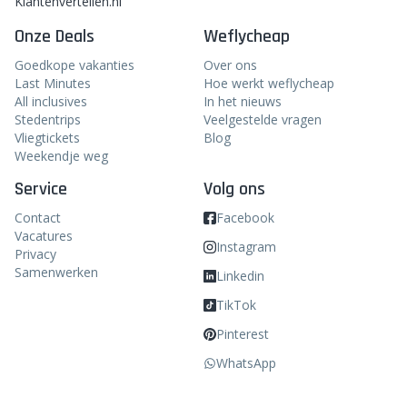
Klantenvertellen.nl
Onze Deals
Weflycheap
Goedkope vakanties
Over ons
Last Minutes
Hoe werkt weflycheap
All inclusives
In het nieuws
Stedentrips
Veelgestelde vragen
Vliegtickets
Blog
Weekendje weg
Service
Volg ons
Contact
Facebook
Vacatures
Instagram
Privacy
Samenwerken
Linkedin
TikTok
Pinterest
WhatsApp