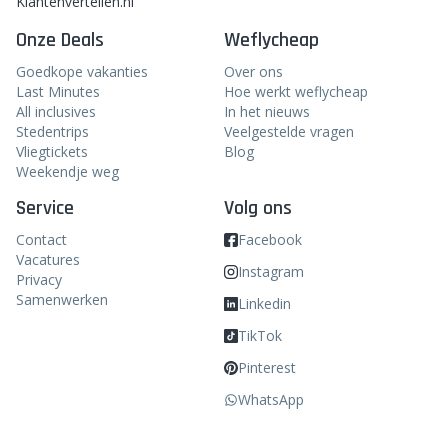
Klantenvertellen.nl
Onze Deals
Weflycheap
Goedkope vakanties
Over ons
Last Minutes
Hoe werkt weflycheap
All inclusives
In het nieuws
Stedentrips
Veelgestelde vragen
Vliegtickets
Blog
Weekendje weg
Service
Volg ons
Contact
Facebook
Vacatures
Instagram
Privacy
Samenwerken
Linkedin
TikTok
Pinterest
WhatsApp