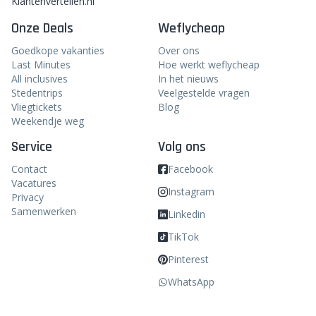
Klantenvertellen.nl
Onze Deals
Weflycheap
Goedkope vakanties
Over ons
Last Minutes
Hoe werkt weflycheap
All inclusives
In het nieuws
Stedentrips
Veelgestelde vragen
Vliegtickets
Blog
Weekendje weg
Service
Volg ons
Contact
Facebook
Vacatures
Instagram
Privacy
Samenwerken
Linkedin
TikTok
Pinterest
WhatsApp