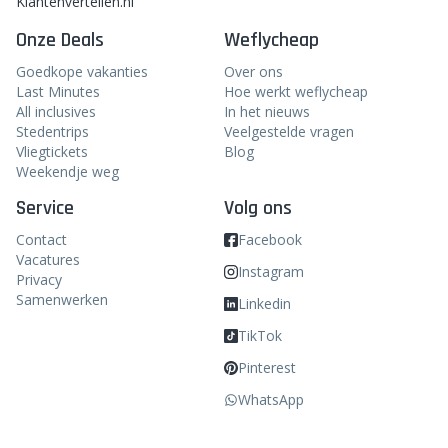
Klantenvertellen.nl
Onze Deals
Weflycheap
Goedkope vakanties
Over ons
Last Minutes
Hoe werkt weflycheap
All inclusives
In het nieuws
Stedentrips
Veelgestelde vragen
Vliegtickets
Blog
Weekendje weg
Service
Volg ons
Contact
Facebook
Vacatures
Instagram
Privacy
Samenwerken
Linkedin
TikTok
Pinterest
WhatsApp