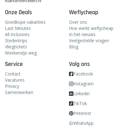
Klantenvertellen.nl
Onze Deals
Weflycheap
Goedkope vakanties
Over ons
Last Minutes
Hoe werkt weflycheap
All inclusives
In het nieuws
Stedentrips
Veelgestelde vragen
Vliegtickets
Blog
Weekendje weg
Service
Volg ons
Contact
Facebook
Vacatures
Instagram
Privacy
Samenwerken
Linkedin
TikTok
Pinterest
WhatsApp