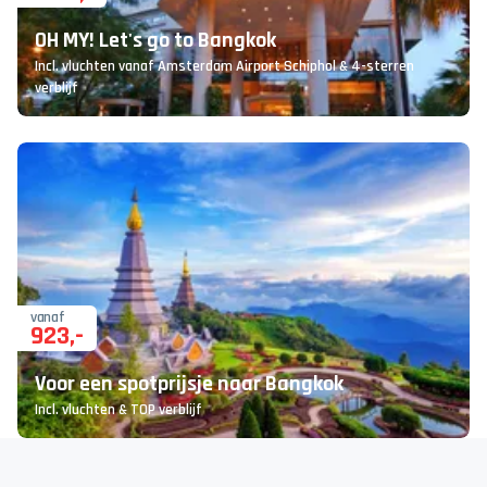
OH MY! Let's go to Bangkok
Incl. vluchten vanaf Amsterdam Airport Schiphol & 4-sterren
verblijf
vanaf
923
,-
Voor een spotprijsje naar Bangkok
Incl. vluchten & TOP verblijf