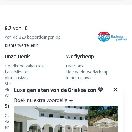
8,7 van 10
Van de 820 beoordelingen op
Klantenvertellen.nl
Onze Deals
Weflycheap
Goedkope vakanties
Over ons
Last Minutes
Hoe werkt weflycheap
All inclusives
In het nieuws
Stedentrips
Veelgestelde vragen
Luxe genieten van de Griekse zon 💙
Vliegtickets
Blog
Weekendje weg
Boek nu extra voordelig ☀️
Service
Volg ons
Contact
Facebook
Vacatures
Instagram
Privacy