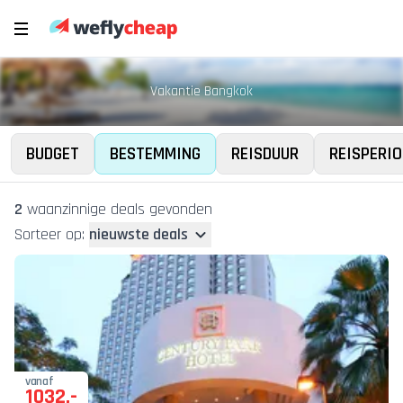
Vakantie Bangkok
BUDGET
BESTEMMING
REISDUUR
REISPERIO
2
waanzinnige deal
s
gevonden
Sorteer op:
nieuwste deals
vanaf
1032
,-